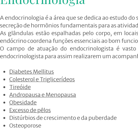
A Clínica
Triglicerídeos
Equipe
Obesidade
A endocrinologia é a área que se dedica ao estudo do
secreção de hormônios fundamentais para as ativid
Neuroendocri
As glândulas estão espalhadas pelo corpo, em locais 
Hirsutismo
endócrino coordena funções essenciais ao bom func
O campo de atuação do endocrinologista é vast
Menopausa e
endocrinologista para assim realizarem um acompanha
Andropausa
Diabetes Mellitus
Colesterol e Triglicerídeos
Tireóide
Andropausa e Menopausa
Obesidade
Excesso de pêlos
Distúrbios de crescimento e da puberdade
Osteoporose