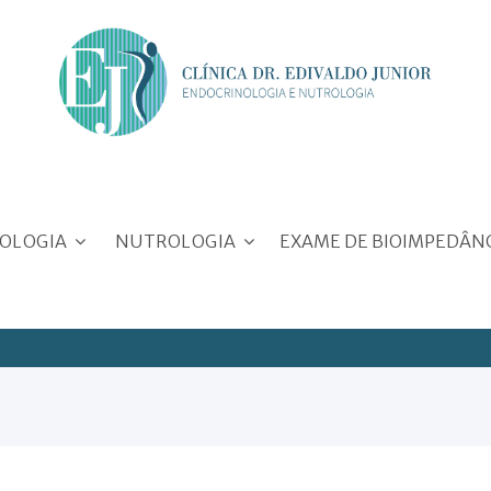
OLOGIA
NUTROLOGIA
EXAME DE BIOIMPEDÂN
itus
Emagrecimento
atireóide
Metabolismo
Transtornos alimentares