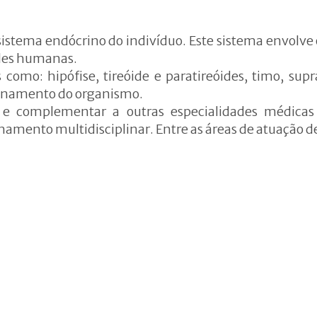
Doenças alimentares e
carenciais
 sistema endócrino do indivíduo. Este sistema envolve
ades humanas.
nologia
Alimentação no esporte
como: hipófise, tireóide e paratireóides, timo, supr
Composição corporal
ionamento do organismo.
o e complementar a outras especialidades médic
Atendimento com
mento multidisciplinar. Entre as áreas de atuação de
nutricionista