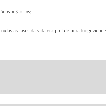
órios orgânicos;
 todas as fases da vida em prol de uma longevidade