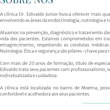
A Clínica
Triglicerídeos
Equipe
Obesidade
A clínica Dr. Edivaldo Junior busca oferecer mais q
envolvendo as áreas da endocrinologia, nutrologia e n
Neuroendocri
Hirsutismo
Atuamos na prevenção, diagnóstico e tratamento das
vida dos pacientes. Estamos comprometidos em trat
Menopausa e
emagrecimento, respeitando as condutas médicas a
Andropausa
Nutrologia. Ética e segurança são pilares-chave para 
Com mais de 20 anos de formação, título de especia
Edivaldo trata seus pacientes com profissionalismo,
individualizada e cuidadosa.
A clínica está localizada no bairro de Moema, po
confortável e acolhedora aos seus pacientes.