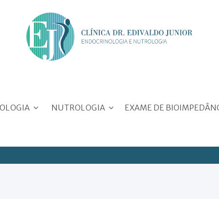
OLOGIA
NUTROLOGIA
EXAME DE BIOIMPEDÂN
itus
Emagrecimento
atireóide
Metabolismo
Transtornos alimentares