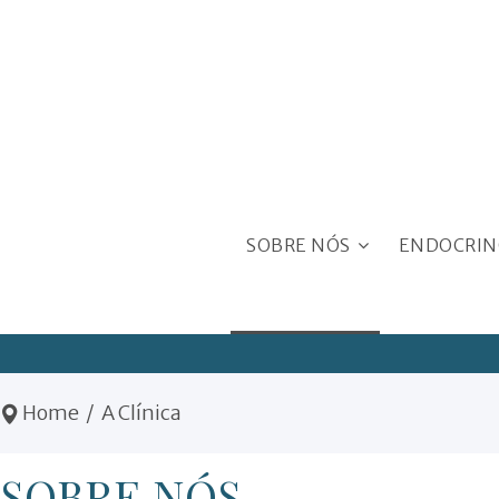
SOBRE NÓS
ENDOCRIN
A CLÍNICA
As Especialidades
Diabetes Mell
Home
/
A Clínica
Porque ir a um
Tireóide e Par
endocrinologista?
SOBRE NÓS
Colesterol e