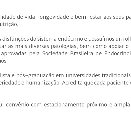
Doenças alimentares e
carenciais
ualidade de vida, longevidade e bem-estar aos seus 
utrição.
nologia
Alimentação no esporte
Composição corporal
 disfunções do sistema endócrino e possuímos um olh
ar as mais diversas patologias, bem como apoiar o 
Atendimento com
provadas pela Sociedade Brasileira de Endocrinolo
nutricionista
nós.
lista e pós-graduação em universidades tradicionais
 seriedade e humanização. Acredita que cada paciente
ssui convênio com estacionamento próximo e ampla 