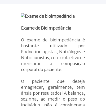
Menopausa e
Andropausa
Alimentação no esporte
Composição corporal
Atendimento com
Exame de Bioimpedância
nutricionista
O exame de bioimpedância é
bastante utilizado por
Endocrinologistas, Nutrólogos e
Nutricionistas, com o objetivo de
mensurar a composição
corporal do paciente.
O paciente que deseja
emagrecer, geralmente, tem
ânsia por resultados! A balança,
sozinha, ao medir o peso do
indivíduo, não é considerada