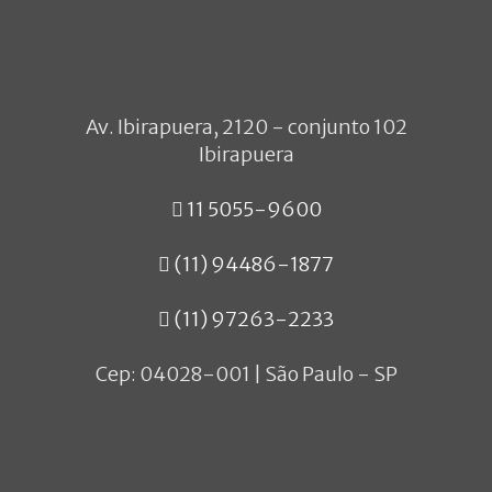
Menopausa e
Andropausa
Alimentação no esporte
Composição corporal
Atendimento com
Av. Ibirapuera, 2120 - conjunto 102
nutricionista
Ibirapuera
11 5055-9600
(11) 94486-1877
(11) 97263-2233
Cep: 04028-001 | São Paulo - SP