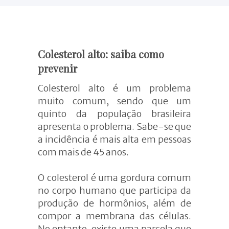
Menopausa e
Andropausa
Alimentação no esporte
Composição corporal
Colesterol alto: saiba como
Atendimento com
nutricionista
prevenir
Colesterol alto é um problema
muito comum, sendo que um
quinto da população brasileira
apresenta o problema. Sabe-se que
a incidência é mais alta em pessoas
com mais de 45 anos.
O colesterol é uma gordura comum
no corpo humano que participa da
produção de hormônios, além de
compor a membrana das células.
No entanto, existe uma parcela que