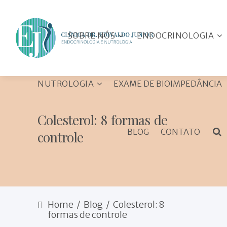
SOBRE NÓS
ENDOCRINOLOGIA
NUTROLOGIA
EXAME DE BIOIMPEDÂNCIA
As Especialidades
Diabetes Mellitus
Colesterol: 8 formas de
Porque ir a um
Tireóide e Paratireóide
BLOG
CONTATO
controle
endocrinologista?
Colesterol e
A Clínica
Triglicerídeos
Emagrecimento
Equipe
Obesidade
Metabolismo
Neuroendocrinologia
Transtornos alimentares
Home
/
Blog
/
Colesterol: 8
formas de controle
Hirsutismo
Doenças alimentares e
carenciais