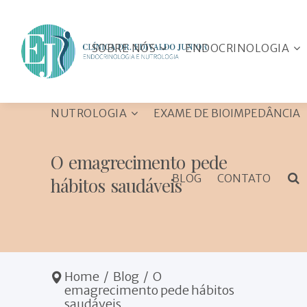
SOBRE NÓS
ENDOCRINOLOGIA
NUTROLOGIA
EXAME DE BIOIMPEDÂNCIA
As Especialidades
Diabetes Mellitus
O emagrecimento pede
Porque ir a um
Tireóide e Paratireóide
BLOG
CONTATO
hábitos saudáveis
endocrinologista?
Colesterol e
A Clínica
Triglicerídeos
Emagrecimento
Equipe
Obesidade
Metabolismo
Neuroendocrinologia
Transtornos alimentares
Home
/
Blog
/
O
emagrecimento pede hábitos
Hirsutismo
Doenças alimentares e
carenciais
saudáveis