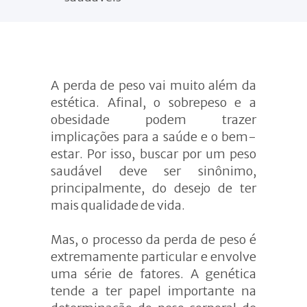
Menopausa e
Andropausa
Alimentação no esporte
Composição corporal
Atendimento com
A perda de peso vai muito além da
nutricionista
estética. Afinal, o sobrepeso e a
obesidade podem trazer
implicações para a saúde e o bem-
estar. Por isso, buscar por um peso
saudável deve ser sinônimo,
principalmente, do desejo de ter
mais qualidade de vida.
Mas, o processo da perda de peso é
extremamente particular e envolve
uma série de fatores. A genética
tende a ter papel importante na